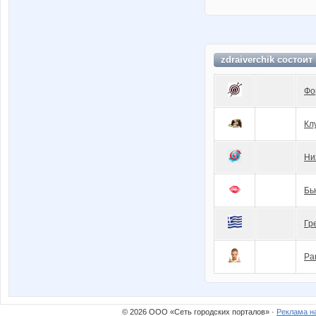
zdraiverchik состоит
Фо
Кл
Ни
Бь
Гр
Pa
© 2026 ООО «Сеть городских порталов» ·
Реклама н